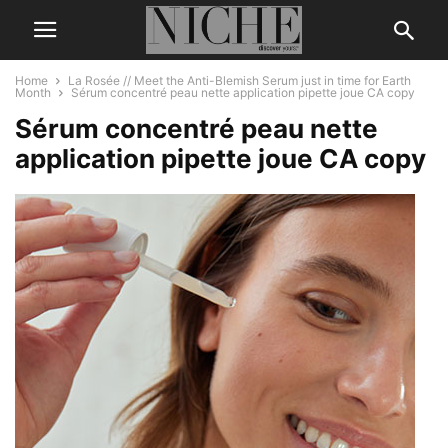
Home
La Rosée // Meet the Anti-Blemish Serum just in time for Earth
Month
Sérum concentré peau nette application pipette joue CA copy
Sérum concentré peau nette
application pipette joue CA copy